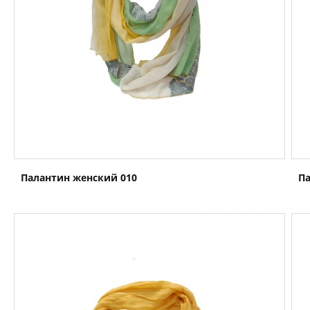
Палантин женский 010
Па